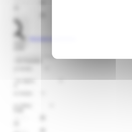
Jusqu'au
Voir toutes les formations
Rechercher
Je recherche
Format de Formation
Région
Niveaux
Métier
À partir du
Jusqu'au