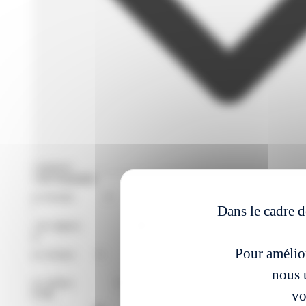
Filtres avances
Format de Formation
Région
Dans le cadre d
Niveaux
Pour amélior
Métier
nous u
vo
À partir du