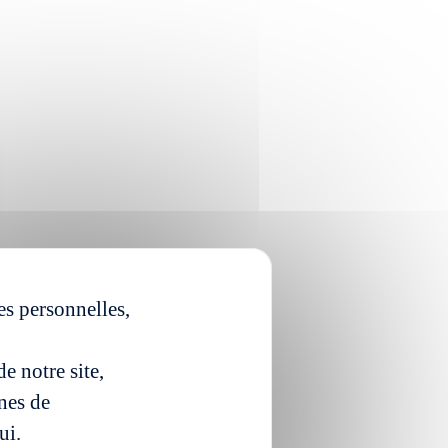
es personnelles,
e notre site,
ines de
ui.