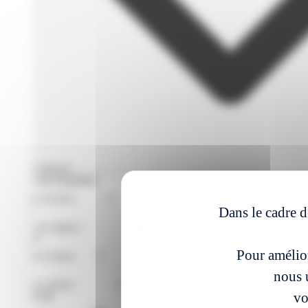
Filtres avances
Format de Formation
Région
Dans le cadre d
Niveaux
Pour amélior
Métier
nous u
vo
À partir du