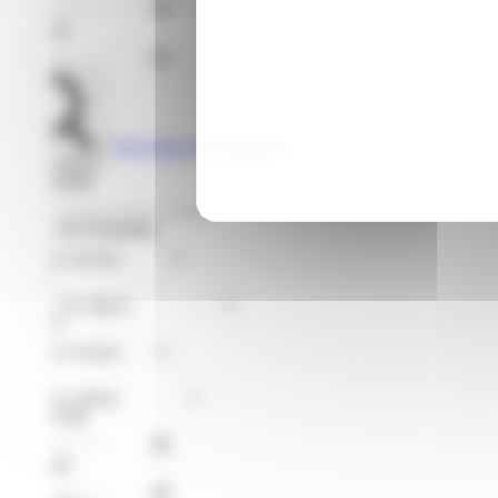
Jusqu'au
Voir toutes les formations
Rechercher
Je recherche
Format de Formation
Région
Niveaux
Métier
À partir du
Jusqu'au