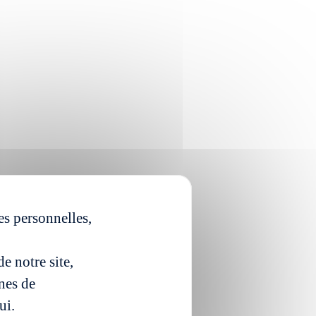
es personnelles,
e notre site,
ines de
ui.