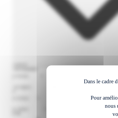
Filtres avances
Format de Formation
Région
Dans le cadre d
Niveaux
Pour amélior
Métier
nous u
vo
À partir du