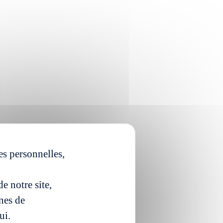
es personnelles,
e notre site,
ines de
ui.