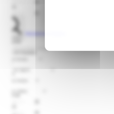
Jusqu'au
Voir toutes les formations
Rechercher
Je recherche
Format de Formation
Région
Niveaux
Métier
À partir du
Jusqu'au