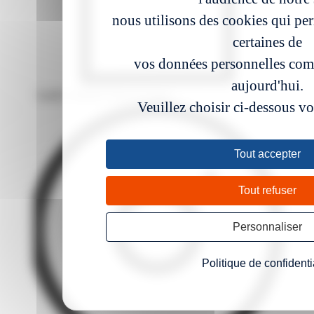
nous utilisons des cookies qui per
certaines de
vos données personnelles com
aujourd'hui.
Céline Quillé, Isabelle Poitevin-Pagot
Veuillez choisir ci-dessous vo
Tout accepter
Tout refuser
Personnaliser
Politique de confidenti