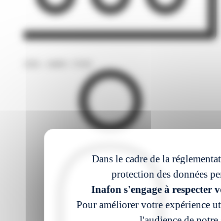
15/10/2026 - 14h00 / 17h30
Dans le cadre de la réglementati
protection des données pe
Inafon s'engage à respecter vo
Pour améliorer votre expérience ut
l'audience de notre 