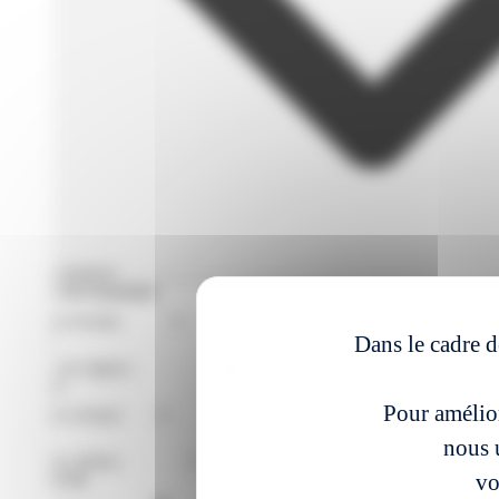
Filtres avances
Format de Formation
Région
Dans le cadre d
Niveaux
Pour amélior
Métier
nous u
vo
À partir du