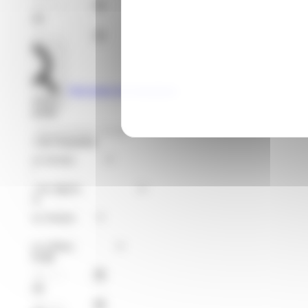
Jusqu'au
Voir toutes les formations
Rechercher
Je recherche
Format de Formation
Région
Niveaux
Métier
À partir du
Jusqu'au