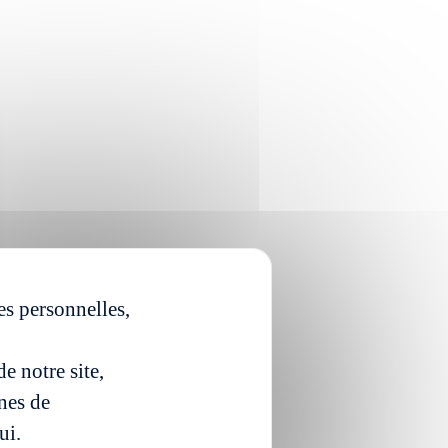
es personnelles,
e notre site,
ines de
ui.