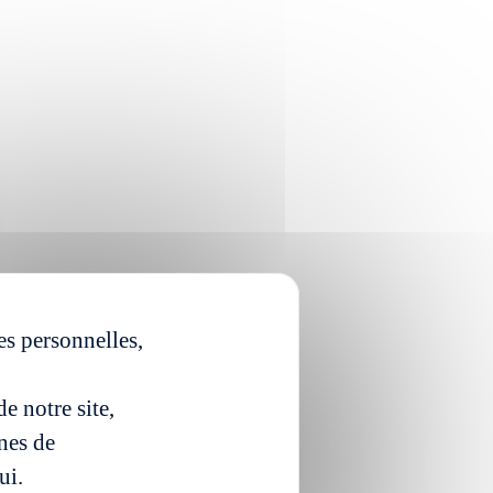
es personnelles,
e notre site,
ines de
ui.