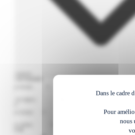
Filtres avances
Format de Formation
Région
Dans le cadre d
Niveaux
Pour amélior
Métier
nous u
vo
À partir du