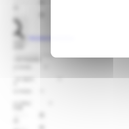
Jusqu'au
Voir toutes les formations
Rechercher
Je recherche
Format de Formation
Région
Niveaux
Métier
À partir du
Jusqu'au