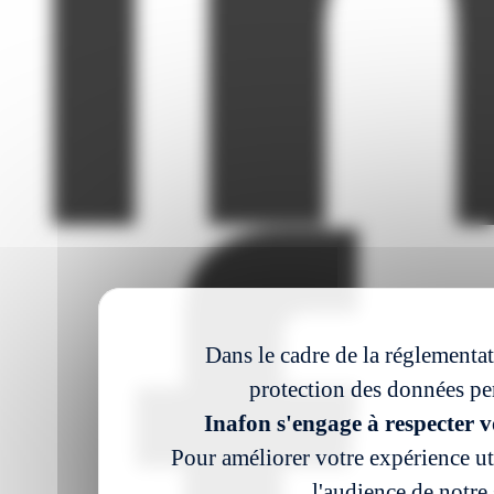
Dans le cadre de la réglementati
protection des données pe
Inafon s'engage à respecter vo
Pour améliorer votre expérience ut
l'audience de notre 