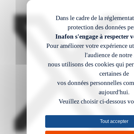
Dans le cadre de la réglementati
protection des données pe
Inafon s'engage à respecter vo
Pour améliorer votre expérience ut
l'audience de notre 
nous utilisons des cookies qui per
certaines de
vos données personnelles com
aujourd'hui.
Veuillez choisir ci-dessous vo
Tout accepter