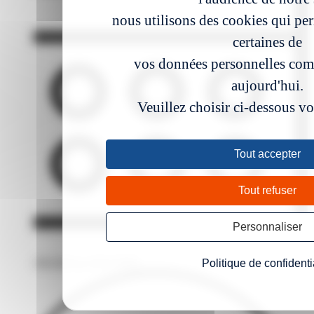
nous utilisons des cookies qui per
certaines de
vos données personnelles com
aujourd'hui.
Veuillez choisir ci-dessous vo
Tout accepter
Tout refuser
Personnaliser
Politique de confidenti
Du 08/09/2026 au 10/11/2026