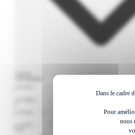
Filtres avances
Format de Formation
Région
Dans le cadre d
Niveaux
Pour amélior
Métier
nous u
vo
À partir du