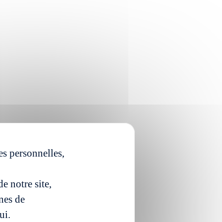
es personnelles,
e notre site,
ines de
ui.