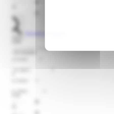
Jusqu'au
Voir toutes les formations
Rechercher
Je recherche
Format de Formation
Région
Niveaux
Métier
À partir du
Jusqu'au