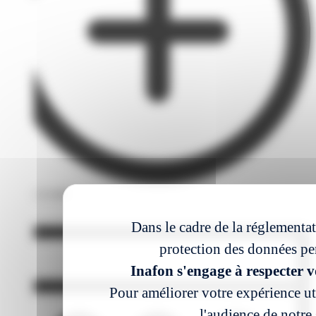
session à venir
Dans le cadre de la réglementati
protection des données pe
Inafon s'engage à respecter vo
Pour améliorer votre expérience ut
l'audience de notre 