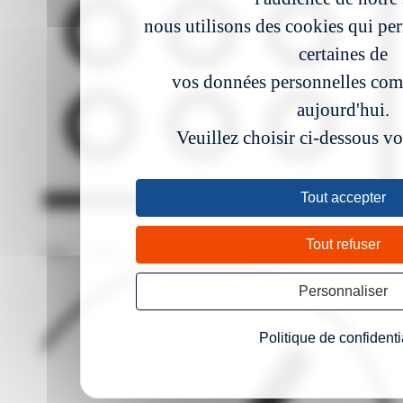
nous utilisons des cookies qui per
certaines de
vos données personnelles com
aujourd'hui.
Veuillez choisir ci-dessous vo
Tout accepter
Tout refuser
04/11/2026 - 09h00 / 17h00
Personnaliser
Politique de confidenti