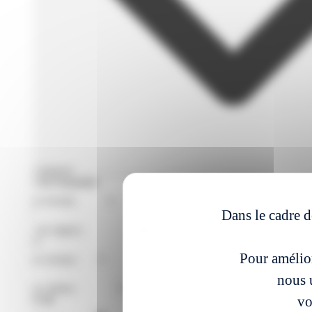
Filtres avances
Format de Formation
Région
Dans le cadre d
Niveaux
Pour amélior
Métier
nous u
vo
À partir du