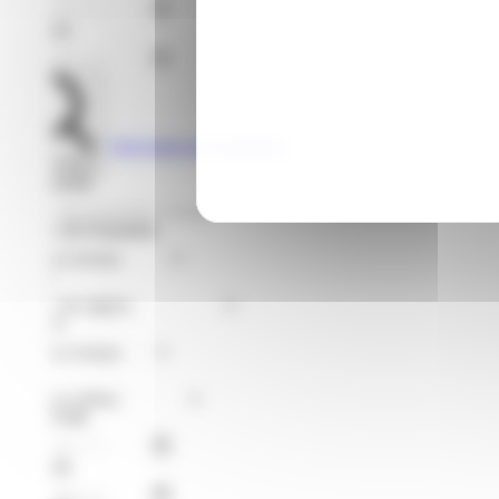
Jusqu'au
Voir toutes les formations
Rechercher
Je recherche
Format de Formation
Région
Niveaux
Métier
À partir du
Jusqu'au