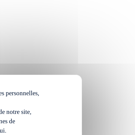
es personnelles,
e notre site,
ines de
ui.