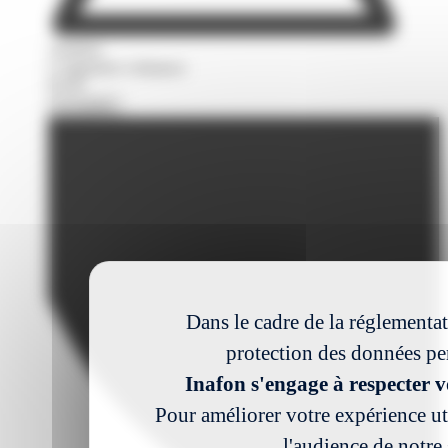
Visioformation
Session organisée à distance
700,00€ HT
Ajouter au panier
Dans le cadre de la réglementati
protection des données pe
Inafon s'engage à respecter vo
Pour améliorer votre expérience ut
l'audience de notre 