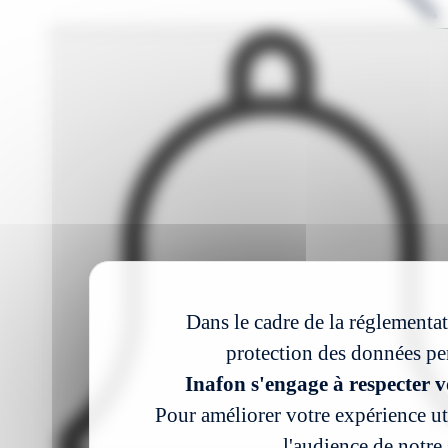
Dans le cadre de la réglementati
protection des données pe
Inafon s'engage à respecter vo
Pour améliorer votre expérience ut
l'audience de notre 