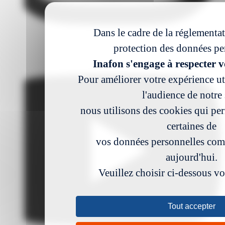
Dans le cadre de la réglementati
protection des données pe
Inafon s'engage à respecter vo
Pour améliorer votre expérience ut
l'audience de notre 
nous utilisons des cookies qui per
certaines de
vos données personnelles com
aujourd'hui.
Veuillez choisir ci-dessous vo
Tout accepter