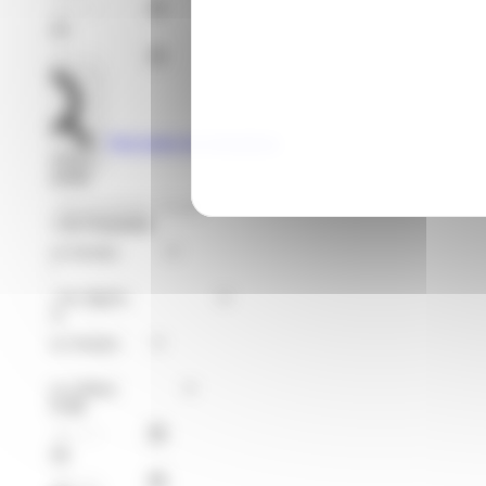
Jusqu'au
Voir toutes les formations
Rechercher
Je recherche
Format de Formation
Région
Niveaux
Métier
À partir du
Jusqu'au