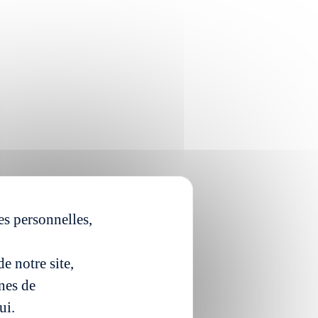
es personnelles,
e notre site,
ines de
ui.