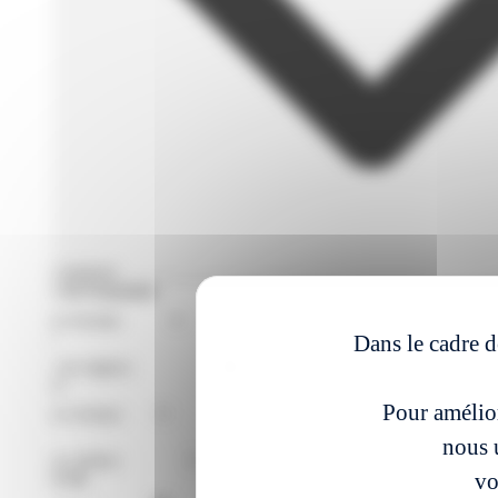
Filtres avances
Format de Formation
Région
Dans le cadre d
Niveaux
Pour amélior
Métier
nous u
vo
À partir du