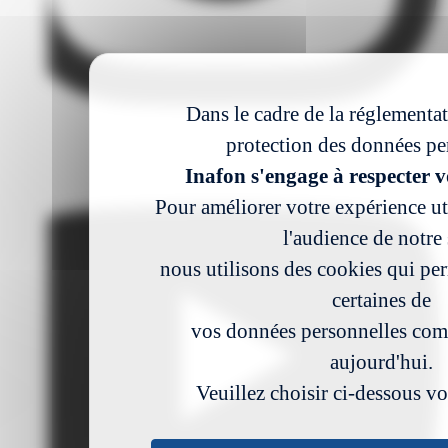
Dans le cadre de la réglementati
protection des données pe
Inafon s'engage à respecter vo
Pour améliorer votre expérience ut
l'audience de notre 
nous utilisons des cookies qui per
certaines de
vos données personnelles com
aujourd'hui.
Veuillez choisir ci-dessous vo