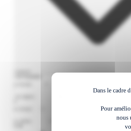
Filtres avances
Format de Formation
Région
Dans le cadre d
Niveaux
Pour amélior
Métier
nous u
vo
À partir du