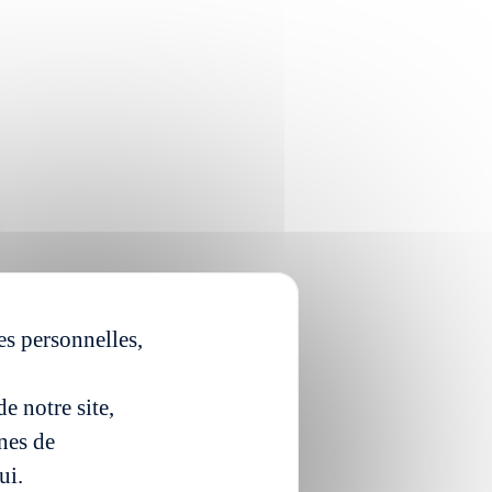
es personnelles,
e notre site,
ines de
ui.