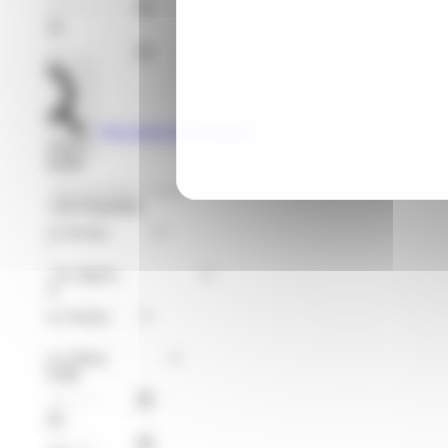
Jusqu'au
Voir toutes les formations
Rechercher
Je recherche
Format de Formation
Région
Niveaux
Métier
À partir du
Jusqu'au