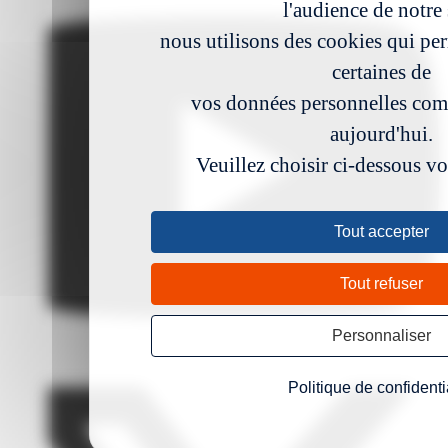
l'audience de notre 
nous utilisons des cookies qui per
certaines de
vos données personnelles com
aujourd'hui.
Veuillez choisir ci-dessous vo
Tout accepter
Tout refuser
Personnaliser
Politique de confidenti