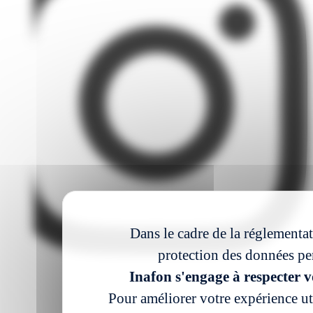
Dans le cadre de la réglementati
protection des données pe
Inafon s'engage à respecter vo
Pour améliorer votre expérience ut