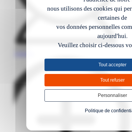
nous utilisons des cookies qui per
certaines de
vos données personnelles com
aujourd'hui.
Veuillez choisir ci-dessous vo
Visioformation
Voir la formation
Tout accepter
Tout refuser
Personnaliser
Politique de confidenti