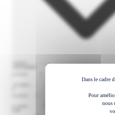
Filtres avances
Format de Formation
Région
Dans le cadre d
Niveaux
Pour amélior
Métier
nous u
vo
À partir du