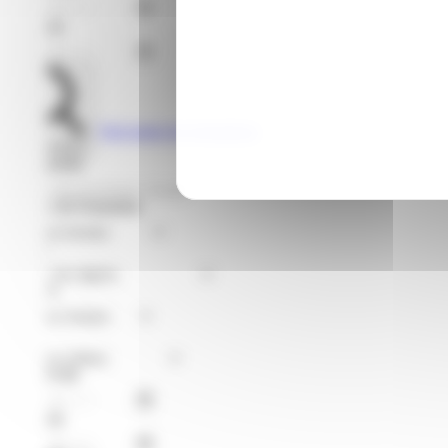
Jusqu'au
Voir toutes les formations
Rechercher
Je recherche
Format de Formation
Région
Niveaux
Métier
À partir du
Jusqu'au