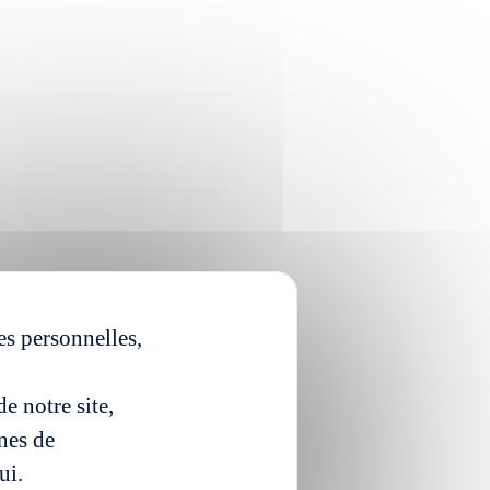
es personnelles,
e notre site,
ines de
ui.