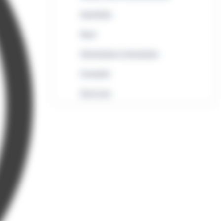
Immobilier
Rural
Informatique et bureautique
Formalités
Droit local