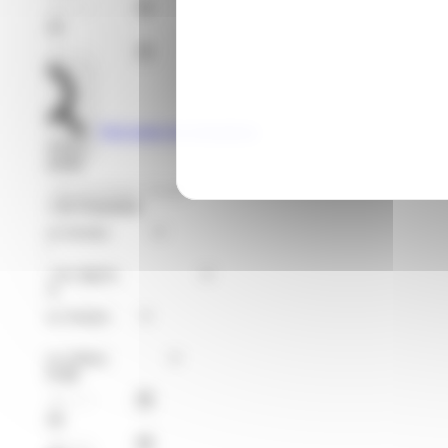
Jusqu'au
Voir toutes les formations
Rechercher
Je recherche
Format de Formation
Région
Niveaux
Métier
À partir du
Jusqu'au