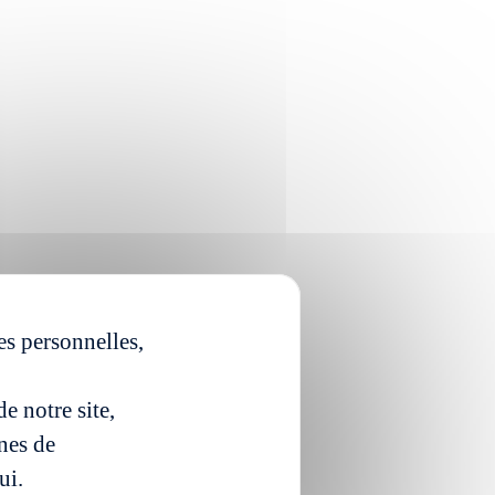
es personnelles,
e notre site,
ines de
ui.