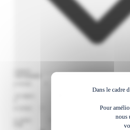
Filtres avances
Format de Formation
Région
Dans le cadre d
Niveaux
Pour amélior
Métier
nous u
vo
À partir du