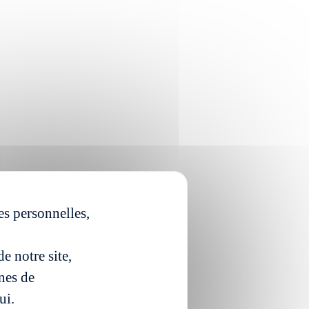
es personnelles,
e notre site,
ines de
ui.