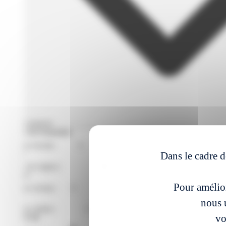
Filtres avances
Format de Formation
Région
Dans le cadre d
Niveaux
Pour amélior
Métier
nous u
vo
À partir du