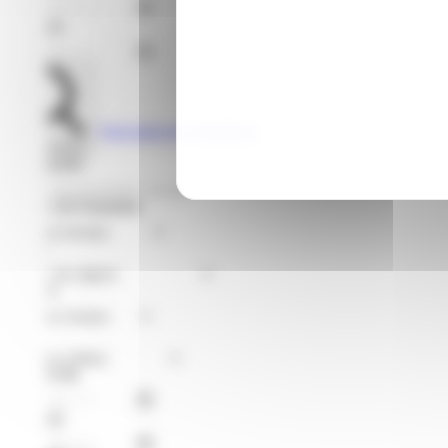
Jusqu'au
Voir toutes les formations
Rechercher
Je recherche
Format de Formation
Région
Niveaux
Métier
À partir du
Jusqu'au